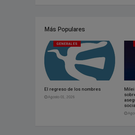
Más Populares
GENERALES
impactante
El regreso de los nombres
Milei
 abre un nuevo
sobre
Agosto 01, 2026
n la causa
asegu
soci
Agos