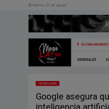
Viernes, 07 de agosto
ÚLTIMO MOMENTO
onal sin Tabaco
GENERALES
E
TECNOLOGÍA
Google asegura que
inteligencia artifici