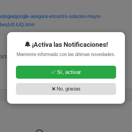
nologia/google-asegura-encontro-solucion-mayor-
_e4wq1d14JQ.html
🔔 ¡Activa las Notificaciones!
NOTICIA SIGUIENTE
Mantente informado con las últimas novedades.
STAL E
Spider-Man: Brand New Day
superó los 1.000 millones
de dólares y bate récords
✅ Sí, activar
históricos en cines
❌ No, gracias