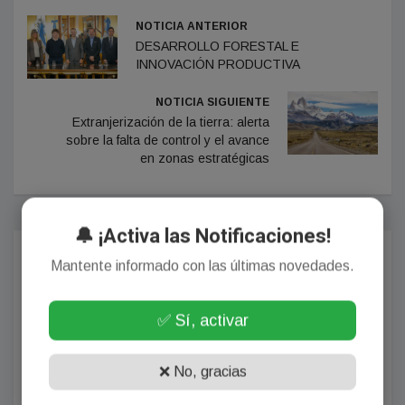
NOTICIA ANTERIOR
DESARROLLO FORESTAL E
INNOVACIÓN PRODUCTIVA
NOTICIA SIGUIENTE
Extranjerización de la tierra: alerta
sobre la falta de control y el avance
en zonas estratégicas
🔔 ¡Activa las Notificaciones!
Comentarios
Mantente informado con las últimas novedades.
✅ Sí, activar
¡Sin comentarios aún!
❌ No, gracias
Se el primero en comentar este artículo.